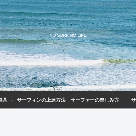
NO SURF NO LIFE
道具
サーフィンの上達方法
サーファーの楽しみ方
サ
上
初
サ
サ
達
期
ー
ー
ま
費
フ
フ
で
用
ァ
ィ
の
は
ー
ン
期
ど
の
初