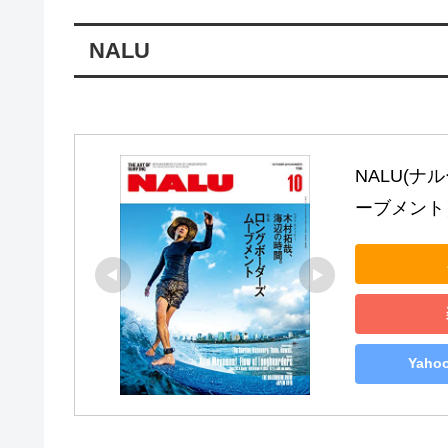
NALU
NALU(ナ
ーブメント
Yah