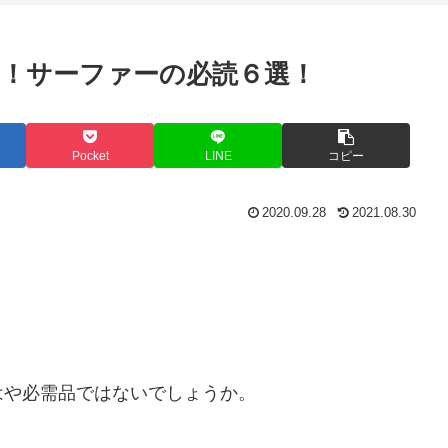
間
の
職
心
は
く
業
者
？
ら
は
こ
！サーファーの必読６選！
い
？
そ
？
ア
ッ
プ
ル
Pocket
LINE
コピー
ウ
ォ
ッ
チ
2020.09.28
2021.08.30
を
手
に
入
れ
る
べ
き
理
はや必需品ではないでしょうか。
由
と
は
？