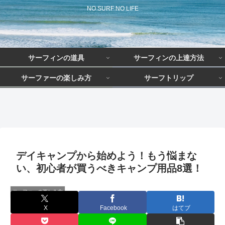
NO SURF NO LIFE
サーフィンの道具
サーフィンの上達方法
サーファーの楽しみ方
サーフトリップ
サーフィン初心者こそアップル
上達までの期間は？
初期費用はどのくらい？
サーファーの職業は？
ウォッチを手に入れるべき理由
とは？
デイキャンプから始めよう！もう悩まな
い、初心者が買うべきキャンプ用品8選！
サーファーの楽しみ方
X
Facebook
はてブ