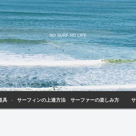
NO SURF NO LIFE
道具
サーフィンの上達方法
サーファーの楽しみ方
サ
上
初
サ
サ
達
期
ー
ー
ま
費
フ
フ
で
用
ァ
ィ
の
は
ー
ン
期
ど
の
初