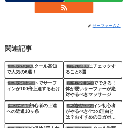
サーファーさん
関連記事
サーフィンスクール高知
海に入る前にチェックす
サーフィンスクール
サーファーの知識
で人気の6選！
ること8選
サーフスケートでサーフ
超簡単！60秒でできる！
サーフィンの上達方法
サーフィンの上達方法
ィンが100倍上達するわけ
体が硬いサーファーが絶
対やるべきマッサージ
サーフィン初心者の上達
ヨガをサーフィン初心者
サーファーの知識
サーフィンの上達方法
への近道10ヶ条
がやるべき4つの理由と
は？おすすめのヨガポー
ズも解説！