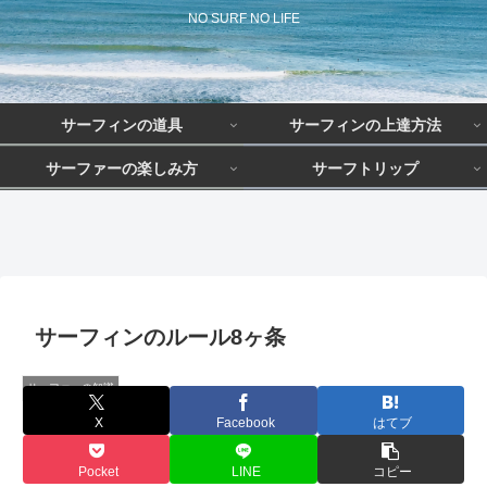
NO SURF NO LIFE
サーフィンの道具
サーフィンの上達方法
サーファーの楽しみ方
サーフトリップ
サーフィン初心者こそアップル
上達までの期間は？
初期費用はどのくらい？
サーファーの職業は？
ウォッチを手に入れるべき理由
とは？
サーフィンのルール8ヶ条
サーファーの知識
X
Facebook
はてブ
Pocket
LINE
コピー