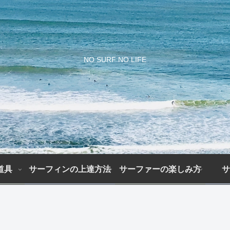
NO SURF NO LIFE
道具
サーフィンの上達方法
サーファーの楽しみ方
サ
上
初
サ
サ
達
期
ー
ー
ま
費
フ
フ
で
用
ァ
ィ
の
は
ー
ン
期
ど
の
初