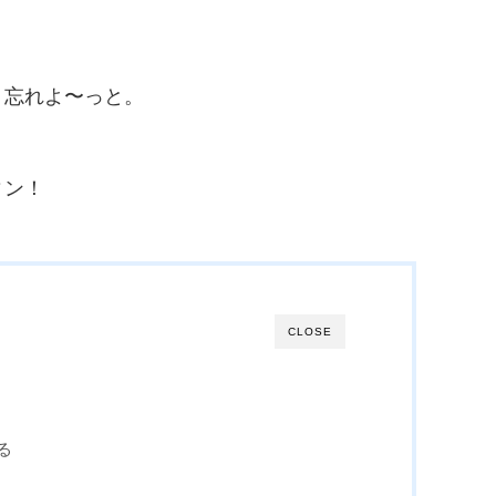
、忘れよ〜っと。
ィン！
CLOSE
る