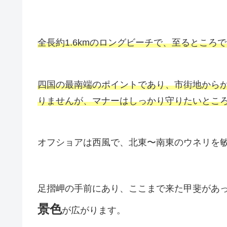
全長約1.6kmのロングビーチで、至るところ
四国の最南端のポイントであり、市街地から
りませんが、マナーはしっかり守りたいとこ
オフショアは西風で、北東〜南東のウネリを
足摺岬の手前にあり、ここまで来た甲斐があ
景色
が広がります。