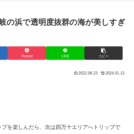
間
の
職
心
は
く
業
者
？
ら
は
こ
岐の浜で透明度抜群の海が美しすぎ
い
？
そ
？
ア
ッ
プ
ル
ウ
ォ
Pocket
LINE
コピー
ッ
チ
を
2022.08.23
2024.01.13
手
に
入
れ
る
べ
き
理
由
と
ップを楽しんだら、次は四万十エリアへトリップで
は
？